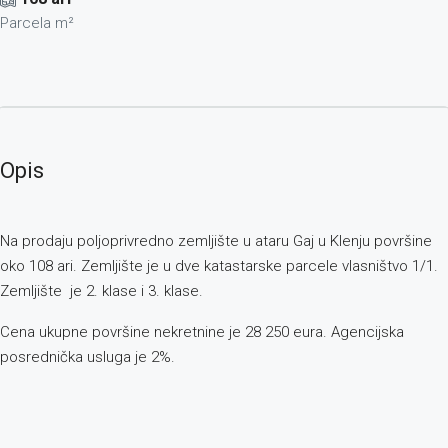
Parcela m²
Opis
Na prodaju poljoprivredno zemljište u ataru Gaj u Klenju površine
oko 108 ari. Zemljište je u dve katastarske parcele vlasništvo 1/1.
Zemljište je 2. klase i 3. klase.
Cena ukupne površine nekretnine je 28 250 eura. Agencijska
posrednička usluga je 2%.