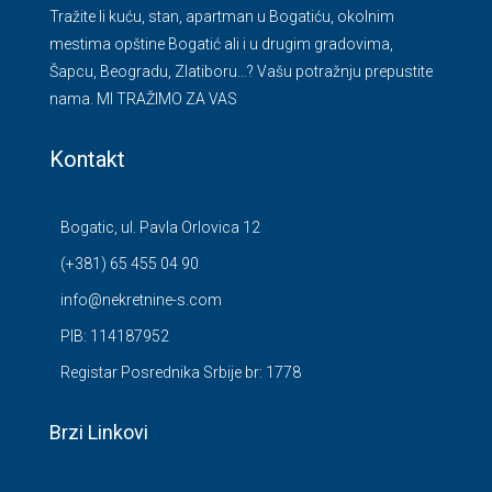
Tražite li kuću, stan, apartman u Bogatiću, okolnim
mestima opštine Bogatić ali i u drugim gradovima,
Šapcu, Beogradu, Zlatiboru…? Vašu potražnju prepustite
nama. MI TRAŽIMO ZA VAS
Kontakt
Bogatic, ul. Pavla Orlovica 12
(+381) 65 455 04 90
info@nekretnine-s.com
PIB: 114187952
Registar Posrednika Srbije br: 1778
Brzi Linkovi