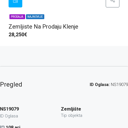
PRODAJA
NAJNOVIJE
Zemljiste Na Prodaju Klenje
28,250€
Pregled
ID Oglasa:
NS19079
NS19079
Zemljište
Tip objekta
ID Oglasa
108 ari