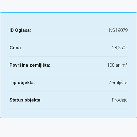
ID Oglasa:
NS19079
Cena:
28,250€
Površina zemljišta:
108 ari m²
Tip objekta:
Zemljište
Status objekta:
Prodaja