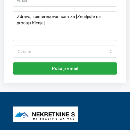
Označi
Pošalji email