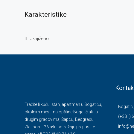
Karakteristike
Uknjiženo
Kontak
Tražite li kuću, stan, apartman u Bogatiću,
Bogatic,
okolnim mestima opštine Bogatić ali i u
(+381) 6
drugim gradovima, Šapcu, Beogradu,
info@ne
Zlatiboru…? Vašu potražnju prepustite