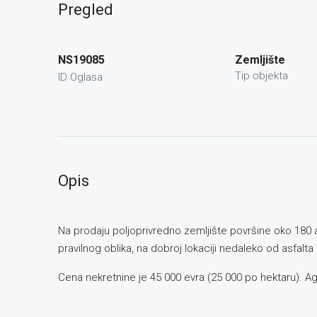
Pregled
NS19085
Zemljište
Tip objekta
ID Oglasa
Opis
Na prodaju poljoprivredno zemljište površine oko 180 a
pravilnog oblika, na dobroj lokaciji nedaleko od asfalt
Cena nekretnine je 45 000 evra (25 000 po hektaru). A