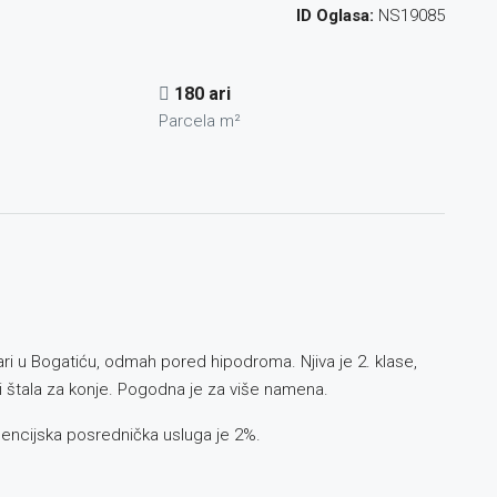
ID Oglasa:
NS19085
180 ari
Parcela m²
ri u Bogatiću, odmah pored hipodroma. Njiva je 2. klase,
a i štala za konje. Pogodna je za više namena.
gencijska posrednička usluga je 2%.