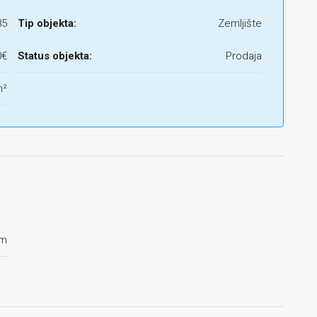
85
Tip objekta:
Zemljište
0€
Status objekta:
Prodaja
m²
om