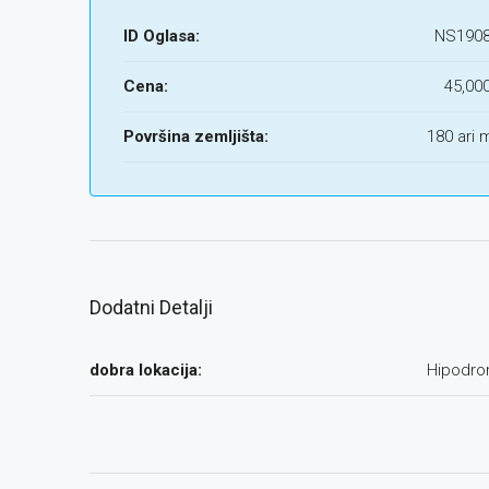
ID Oglasa:
NS190
Cena:
45,00
Površina zemljišta:
180 ari 
Dodatni Detalji
dobra lokacija:
Hipodr