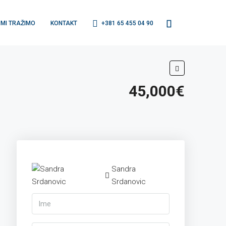
MI TRAŽIMO
KONTAKT
+381 65 455 04 90
45,000€
Sandra
Srdanovic