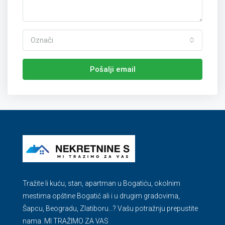
Označi
Pošalji email
Tražite li kuću, stan, apartman u Bogatiću, okolnim
mestima opštine Bogatić ali i u drugim gradovima,
Šapcu, Beogradu, Zlatiboru…? Vašu potražnju prepustite
nama. MI TRAŽIMO ZA VAS