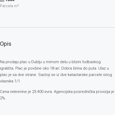
Parcela m²
Opis
Na prodaju plac u Dublju u mirnom delu u blizini fudbaskog
igrališta. Plac je povšine oko 18 ari. Dobra širina do puta. Ulaz u
plac je sa dve strane. Sastoji se iz dve katastarske parcele istog
vlasnika 1/1.
Cena nekrenine je 23 400 evra. Agencijska posrednička provizija je
2%.