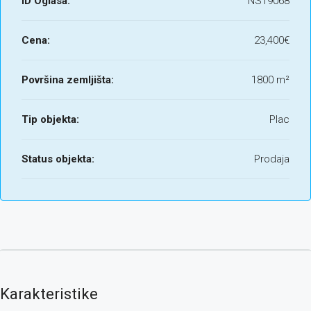
ID Oglasa:
NS19068
Cena:
23,400€
Površina zemljišta:
1800 m²
Tip objekta:
Plac
Status objekta:
Prodaja
Karakteristike