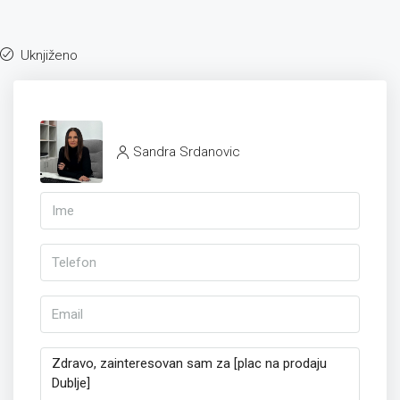
Uknjiženo
Sandra Srdanovic