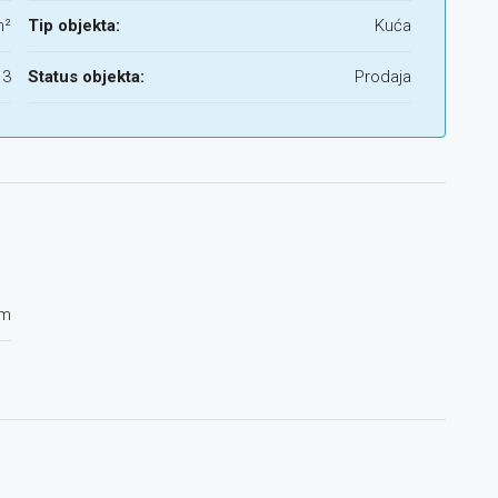
m²
Tip objekta:
Kuća
3
Status objekta:
Prodaja
em