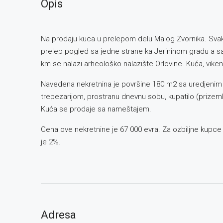
Opis
Na prodaju kuca u prelepom delu Malog Zvornika. Svako 
prelep pogled sa jedne strane ka Jerininom gradu a s
km se nalazi arheološko nalazište Orlovine. Kuća, vikend
Navedena nekretnina je površine 180 m2 sa uredjenim
trepezarijom, prostranu dnevnu sobu, kupatilo (prizemlj
Kuća se prodaje sa nameštajem.
Cena ove nekretnine je 67 000 evra. Za ozbiljne kupc
je 2%.
Adresa