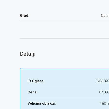
Grad
Osta
Detalji
ID Oglasa:
NS189
Cena:
67,00
Veličina objekta:
180 