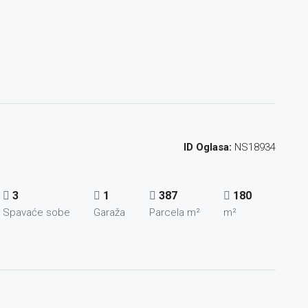
ID Oglasa:
NS18934
3
1
387
180
Spavaće sobe
Garaža
Parcela m²
m²