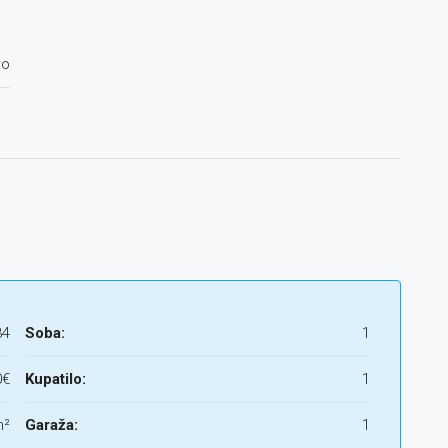
lo
34
Soba:
1
0€
Kupatilo:
1
m²
Garaža:
1