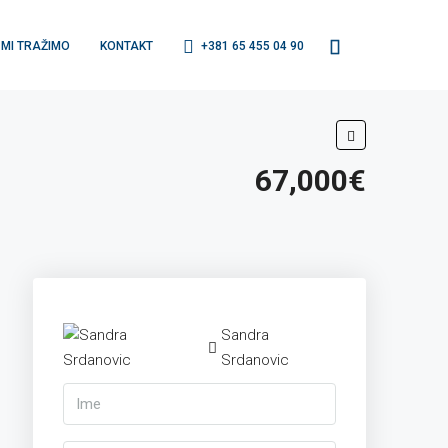
MI TRAŽIMO
KONTAKT
+381 65 455 04 90
67,000€
Sandra
Srdanovic