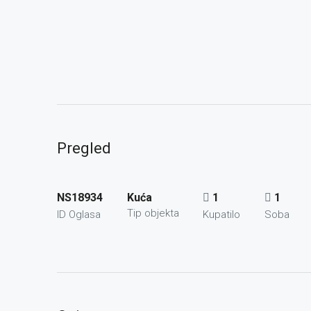
Pregled
NS18934
Kuća
1
1
Tip objekta
ID Oglasa
Kupatilo
Soba