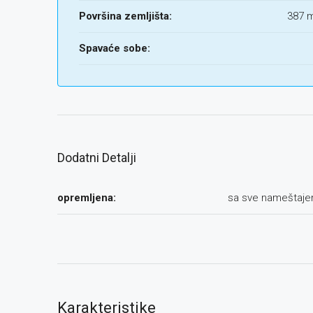
Površina zemljišta:
387 
Spavaće sobe:
Dodatni Detalji
opremljena:
sa sve nameštaj
Karakteristike