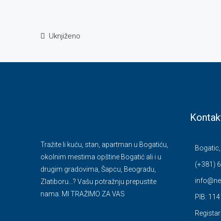
Uknjiženo
Kontak
Tražite li kuću, stan, apartman u Bogatiću,
Bogatic,
okolnim mestima opštine Bogatić ali i u
(+381) 6
drugim gradovima, Šapcu, Beogradu,
info@ne
Zlatiboru…? Vašu potražnju prepustite
nama. MI TRAŽIMO ZA VAS
PIB: 11
Registar