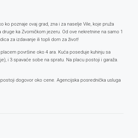
ko poznaje ovaj grad, zna i za naselje Vile, koje pruža
a druge ka Zvorničkom jezeru. Od ove nekretnine na samo 1
ica za izdavanje ili topli dom za život!
 placem površine oko 4 ara. Kuća poseduje kuhinju sa
e), i 3 spavaće sobe na spratu. Na placu postoji i garaža.
e postoji dogovor oko cene. Agencijska posrednička usluga