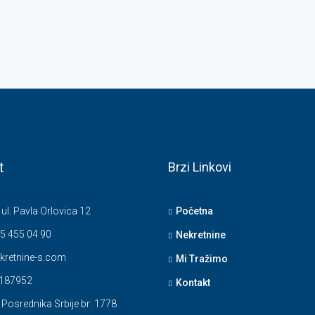
t
Brzi Linkovi
 ul. Pavla Orlovica 12
Početna
5 455 04 90
Nekretnine
kretnine-s.com
Mi Tražimo
4187952
Kontakt
 Posrednika Srbije br: 1778